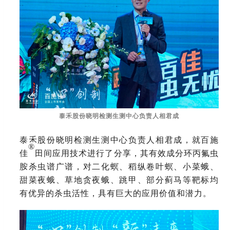
泰禾股份晓明检测生测中心负责人相君成
泰禾股份晓明检测生测中心负责人相君成，就百施
®
佳
田间应用技术进行了分享，其有效成分环丙氟虫
胺杀虫谱广谱，对二化螟、稻纵卷叶螟、小菜蛾、
甜菜夜蛾、草地贪夜蛾、跳甲、部分蓟马等靶标均
有优异的杀虫活性，具有巨大的应用价值和潜力。