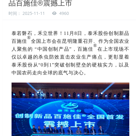
品百施佳®震撼上市
时间： 2025-11-11
4960
泰若磐石，禾立世界！
11月8日，泰禾股份创制新品
®
百施佳
全国上市会在昆明隆重召开。作为全国农业
®
人聚焦的
“中国创制产品”，百施佳
在上市现场不
仅以卓越的杀虫防效直击农业生产痛点，更彰显着
泰禾股份从
“0到1”突破创制壁垒的硬核实力，以及
中国农药走向全球的底气与决心。