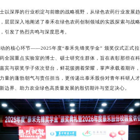
士以深厚的行业积淀与前瞻的战略视野，从绿色农药行业发展
，层层深入地阐述了泰禾在绿色农药创制领域的实践探索与战
，引发了热烈共鸣与深度思考。
活动的核心环节
——2025年度“泰禾先锋奖学金” 颁奖仪式正
药全国重点实验室的博士、硕士研究生群体，旨在表彰那些在
嘉宾与获奖学子依次登台，鲜花簇拥着荣耀，掌声承载着期许
力量的蓬勃朝气与责任担当，更传递出泰禾股份对青年科研人
术新边界、助力农业绿色高质量发展的殷切期许与坚定决心。