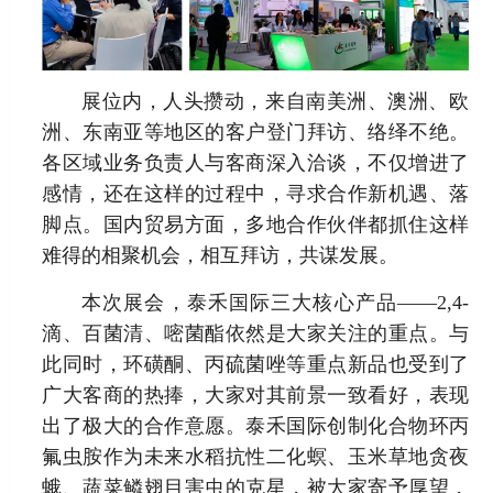
展位内，人头攒动，来自南美洲、澳洲、欧
洲、东南亚等地区的客户登门拜访、络绎不绝。
各区域业务负责人与客商深入洽谈，不仅增进了
感情，还在这样的过程中，寻求合作新机遇、落
脚点。国内贸易方面，多地合作伙伴都抓住这样
难得的相聚机会，相互拜访，共谋发展。
本次展会，泰禾国际三大核心产品——2,4-
滴、百菌清、嘧菌酯依然是大家关注的重点。与
此同时，环磺酮、丙硫菌唑等重点新品也受到了
广大客商的热捧，大家对其前景一致看好，表现
出了极大的合作意愿。泰禾国际创制化合物环丙
氟虫胺作为未来水稻抗性二化螟、玉米草地贪夜
蛾、蔬菜鳞翅目害虫的克星，被大家寄予厚望，