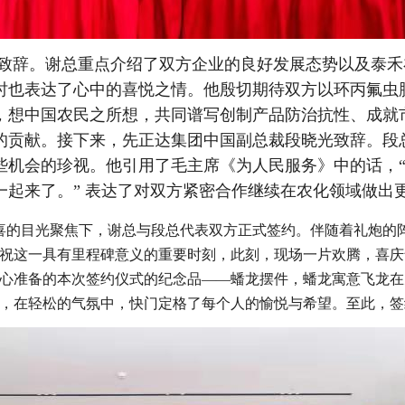
致辞。谢总重点介绍了双方企业的良好发展态势以及泰禾
时也表达了心中的喜悦之情。他殷切期待双方以环丙氟虫
，想中国农民之所想，共同谱写创制产品防治抗性、成就
的贡献。接下来，先正达集团中国副总裁段晓光致辞。段
些机会的珍视。他引用了毛主席《为人民服务》中的话，
一起来了。” 表达了对双方紧密合作继续在农化领域做出
喜的目光聚焦下，谢总与段总代表双方正式签约。伴随着礼炮的
祝这一具有里程碑意义的重要时刻，此刻，现场一片欢腾，喜庆
心准备的本次签约仪式的纪念品——蟠龙摆件，蟠龙寓意飞龙在
，在轻松的气氛中，快门定格了每个人的愉悦与希望。至此，签