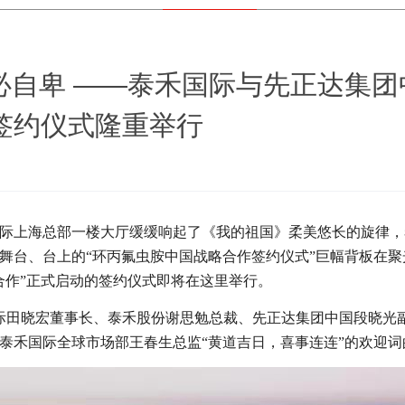
必自卑 ——泰禾国际与先正达集团
签约仪式隆重举行
禾国际上海总部一楼大厅缓缓响起了《我的祖国》柔美悠长的旋律
舞台、台上的“环丙氟虫胺中国战略合作签约仪式”巨幅背板在
合作”正式启动的签约仪式即将在这里举行。
际田晓宏董事长、泰禾股份谢思勉总裁、先正达集团中国段晓光
泰禾国际全球市场部王春生总监“黄道吉日，喜事连连”的欢迎